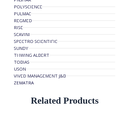
POLYSCIENCE
PULMAC
REGMED
RISE
SCAVINI
SPECTRO SCIENTIFIC
SUNDY
THWING ALBERT
TOBIAS
USON
VIVED MANAGEMENT J&B
ZEMATRA
Related Products