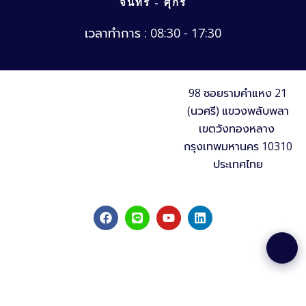
จันทร์ - ศุกร์
เวลาทำการ : 08:30 - 17:30
98 ซอยรามคำแหง 21
(นวศรี) แขวงพลับพลา
เขตวังทองหลาง
กรุงเทพมหานคร 10310
ประเทศไทย
F
L
Y
L
a
i
o
i
c
n
u
n
e
e
t
k
b
u
e
o
b
d
o
e
i
k
n