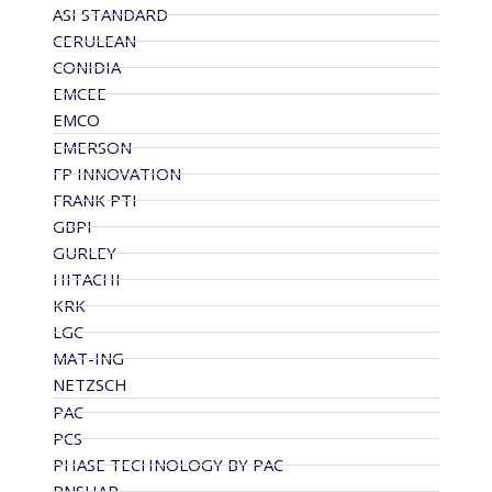
ASI STANDARD
CERULEAN
CONIDIA
EMCEE
EMCO
EMERSON
FP INNOVATION
FRANK PTI
GBPI
GURLEY
HITACHI
KRK
LGC
MAT-ING
NETZSCH
PAC
PCS
PHASE TECHNOLOGY BY PAC
PNSHAR