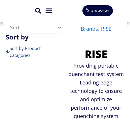
Skip
ใบเสนอราคา
to
สินค้าทั้งหมด
บริการของเรา
content
Brands: RISE
Sort by
Sort by Product
RISE
Catagories
Sort by Brands
Providing portable
quenchant test system
Leading edge
technology to ensure
and optimize
performance of your
quenching system