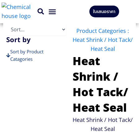
Skip
ใบเสนอราคา
to
สินค้าทั้งหมด
บริการของเรา
content
Product Categories :
Sort by
Heat Shrink / Hot Tack/
Heat Seal
Sort by Product
Heat
Catagories
Sort by Brands
Shrink /
Hot Tack/
Heat Seal
Heat Shrink / Hot Tack/
Heat Seal