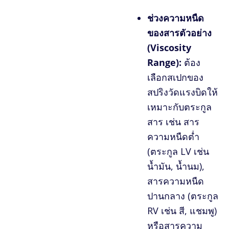
ช่วงความหนืด
ของสารตัวอย่าง
(Viscosity
Range):
ต้อง
เลือกสเปกของ
สปริงวัดแรงบิดให้
เหมาะกับตระกูล
สาร เช่น สาร
ความหนืดต่ำ
(ตระกูล LV เช่น
น้ำมัน, น้ำนม),
สารความหนืด
ปานกลาง (ตระกูล
RV เช่น สี, แชมพู)
หรือสารความ