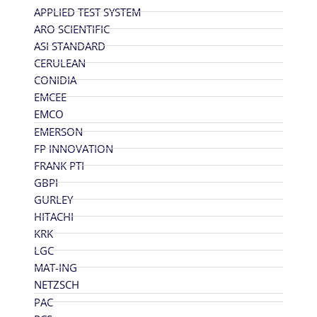
APPLIED TEST SYSTEM
ARO SCIENTIFIC
ASI STANDARD
CERULEAN
CONIDIA
EMCEE
EMCO
EMERSON
FP INNOVATION
FRANK PTI
GBPI
GURLEY
HITACHI
KRK
LGC
MAT-ING
NETZSCH
PAC