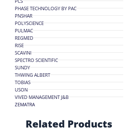
PCS
PHASE TECHNOLOGY BY PAC
PNSHAR
POLYSCIENCE
PULMAC
REGMED
RISE
SCAVINI
SPECTRO SCIENTIFIC
SUNDY
THWING ALBERT
TOBIAS
USON
VIVED MANAGEMENT J&B
ZEMATRA
Related Products