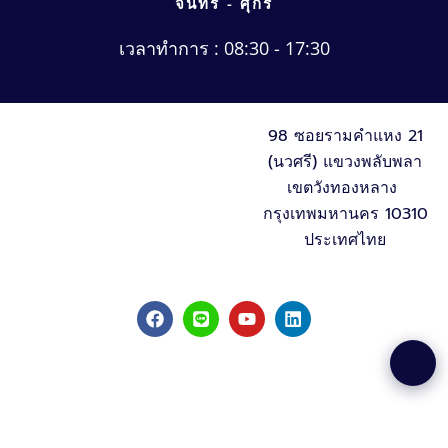
จันทร์ - ศุกร์
เวลาทำการ : 08:30 - 17:30
98 ซอยรามคำแหง 21
(นวศรี) แขวงพลับพลา
เขตวังทองหลาง
กรุงเทพมหานคร 10310
ประเทศไทย
F
L
Y
L
a
i
o
i
c
n
u
n
e
e
t
k
b
u
e
o
b
d
o
e
i
k
n