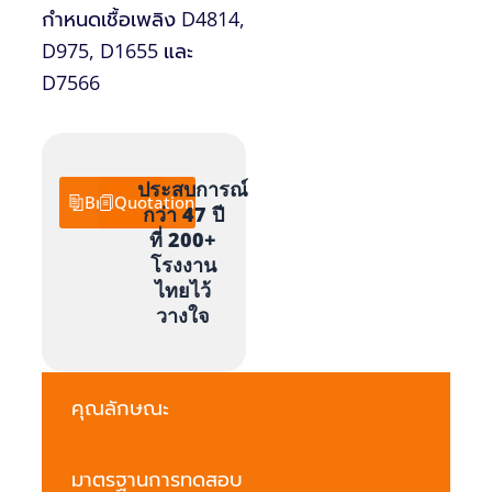
กำหนดเชื้อเพลิง D4814,
D975, D1655 และ
D7566
ประสบการณ์
Brochure
Quotation
กว่า 47 ปี
ที่ 200+
โรงงาน
ไทยไว้
วางใจ
คุณลักษณะ
มาตรฐานการทดสอบ