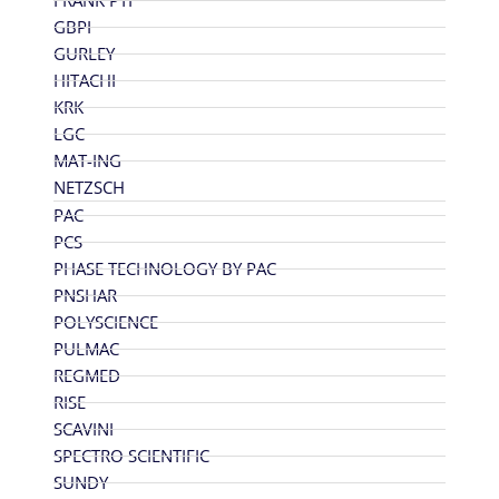
FRANK PTI
GBPI
GURLEY
HITACHI
KRK
LGC
MAT-ING
NETZSCH
PAC
PCS
PHASE TECHNOLOGY BY PAC
PNSHAR
POLYSCIENCE
PULMAC
REGMED
RISE
SCAVINI
SPECTRO SCIENTIFIC
SUNDY