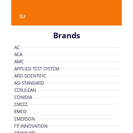
รุ่น
Brands
AC
ACA
AMC
APPLIED TEST SYSTEM
ARO SCIENTIFIC
ASI STANDARD
CERULEAN
CONIDIA
EMCEE
EMCO
EMERSON
FP INNOVATION