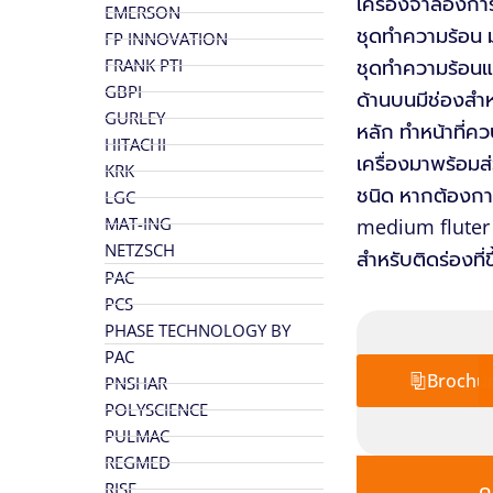
เครื่องจำลองกา
EMERSON
ชุดทำความร้อน ม
FP INNOVATION
FRANK PTI
ชุดทำความร้อนแ
GBPI
ด้านบนมีช่องสำหร
GURLEY
หลัก ทำหน้าที่
HITACHI
เครื่องมาพร้อม
KRK
ชนิด หากต้องกา
LGC
MAT-ING
medium fluter ท
NETZSCH
สำหรับติดร่องที่ข
PAC
PCS
PHASE TECHNOLOGY BY
PAC
Brochu
PNSHAR
POLYSCIENCE
PULMAC
REGMED
ค
RISE