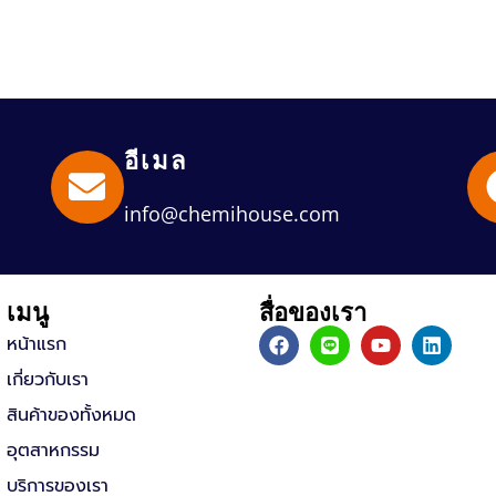
อีเมล
info@chemihouse.com
เมนู
สื่อของเรา
F
L
Y
L
หน้าแรก
a
i
o
i
c
n
u
n
เกี่ยวกับเรา
e
e
t
k
b
u
e
สินค้าของทั้งหมด
o
b
d
อุตสาหกรรม
o
e
i
k
n
บริการของเรา