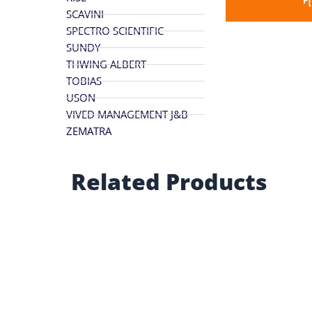
SCAVINI
SPECTRO SCIENTIFIC
SUNDY
THWING ALBERT
TOBIAS
USON
VIVED MANAGEMENT J&B
ZEMATRA
Related Products