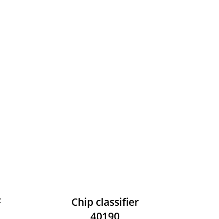
F
Chip classifier
40190