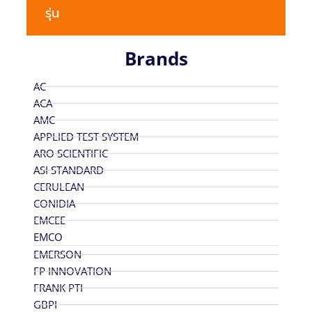
รุ่น
Brands
AC
ACA
AMC
APPLIED TEST SYSTEM
ARO SCIENTIFIC
ASI STANDARD
CERULEAN
CONIDIA
EMCEE
EMCO
EMERSON
FP INNOVATION
FRANK PTI
GBPI