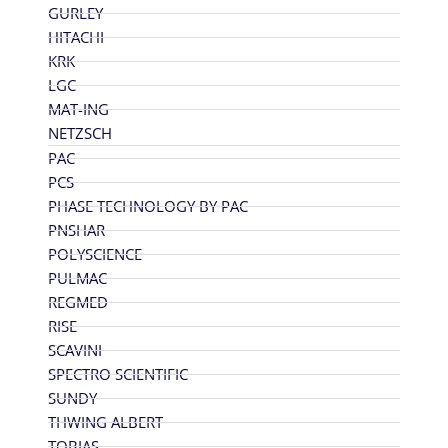
GURLEY
HITACHI
KRK
LGC
MAT-ING
NETZSCH
PAC
PCS
PHASE TECHNOLOGY BY PAC
PNSHAR
POLYSCIENCE
PULMAC
REGMED
RISE
SCAVINI
SPECTRO SCIENTIFIC
SUNDY
THWING ALBERT
TOBIAS