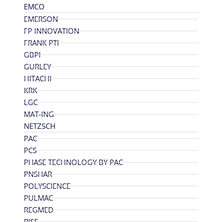
EMCO
EMERSON
FP INNOVATION
FRANK PTI
GBPI
GURLEY
HITACHI
KRK
LGC
MAT-ING
NETZSCH
PAC
PCS
PHASE TECHNOLOGY BY PAC
PNSHAR
POLYSCIENCE
PULMAC
REGMED
RISE