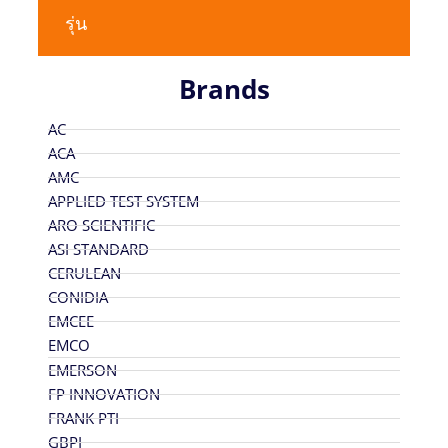
รุ่น
Brands
AC
ACA
AMC
APPLIED TEST SYSTEM
ARO SCIENTIFIC
ASI STANDARD
CERULEAN
CONIDIA
EMCEE
EMCO
EMERSON
FP INNOVATION
FRANK PTI
GBPI