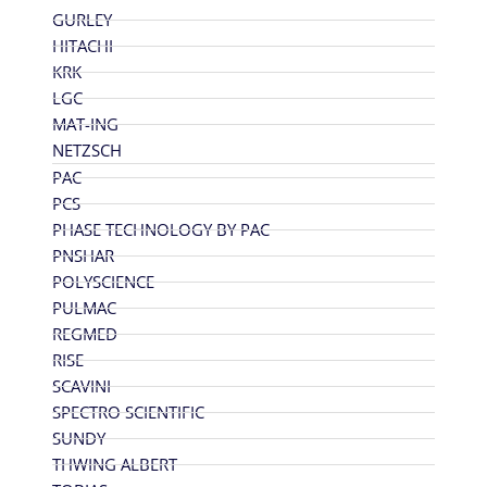
GURLEY
HITACHI
KRK
LGC
MAT-ING
NETZSCH
PAC
PCS
PHASE TECHNOLOGY BY PAC
PNSHAR
POLYSCIENCE
PULMAC
REGMED
RISE
SCAVINI
SPECTRO SCIENTIFIC
SUNDY
THWING ALBERT