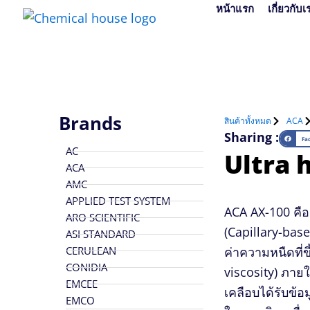
Skip
หน้าแรก
เกี่ยวกับเ
to
content
Brands
สินค้าทั้งหมด
ACA
Sharing :
Fa
AC
Ultra 
ACA
AMC
APPLIED TEST SYSTEM
ACA AX-100 คือ
ARO SCIENTIFIC
(Capillary-base
ASI STANDARD
CERULEAN
ค่าความหนืดที่ข
CONIDIA
viscosity) ภายใ
EMCEE
เคลือบได้รับข้
EMCO