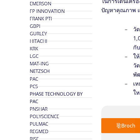
ในการเดินเครื่อ
EMERSON
ปัญหาคุณภาพ แล
FP INNOVATION
FRANK PTI
GBPI
วั
GURLEY
1,
HITACHI
กั
KRK
ให
LGC
MAT-ING
วั
NETZSCH
พั
PAC
เห
PCS
ให
PHASE TECHNOLOGY BY
PAC
PNSHAR
POLYSCIENCE
PULMAC
Brochu
REGMED
RISE