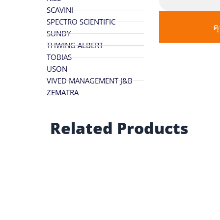
SCAVINI
SPECTRO SCIENTIFIC
ค
SUNDY
THWING ALBERT
TOBIAS
USON
VIVED MANAGEMENT J&B
ZEMATRA
Related Products