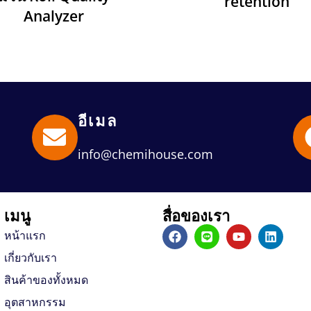
retention
Analyzer
อีเมล
info@chemihouse.com
เมนู
สื่อของเรา
F
L
Y
L
หน้าแรก
a
i
o
i
c
n
u
n
เกี่ยวกับเรา
e
e
t
k
b
u
e
สินค้าของทั้งหมด
o
b
d
อุตสาหกรรม
o
e
i