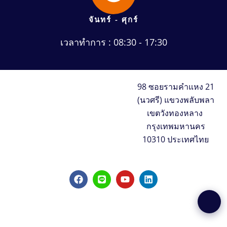
จันทร์ - ศุกร์
เวลาทำการ : 08:30 - 17:30
98 ซอยรามคำแหง 21
(นวศรี) แขวงพลับพลา
เขตวังทองหลาง
กรุงเทพมหานคร
10310 ประเทศไทย
F
L
Y
L
a
i
o
i
c
n
u
n
e
e
t
k
b
u
e
o
b
d