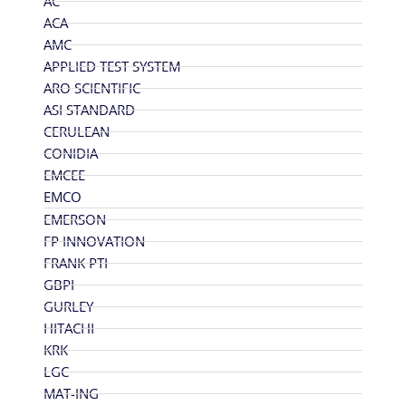
AC
ACA
AMC
APPLIED TEST SYSTEM
ARO SCIENTIFIC
ASI STANDARD
CERULEAN
CONIDIA
EMCEE
EMCO
EMERSON
FP INNOVATION
FRANK PTI
GBPI
GURLEY
HITACHI
KRK
LGC
MAT-ING