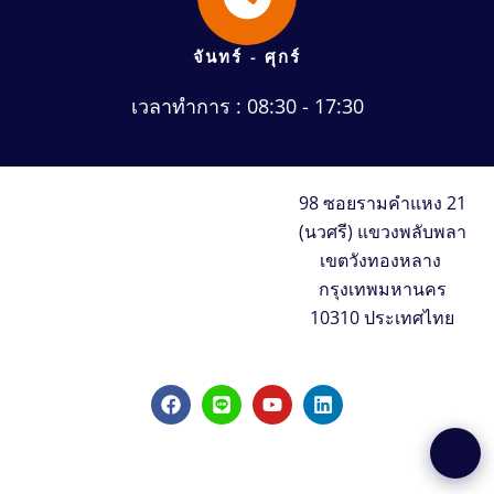
จันทร์ - ศุกร์
เวลาทำการ : 08:30 - 17:30
98 ซอยรามคำแหง 21
(นวศรี) แขวงพลับพลา
เขตวังทองหลาง
กรุงเทพมหานคร
10310 ประเทศไทย
F
L
Y
L
a
i
o
i
c
n
u
n
e
e
t
k
b
u
e
o
b
d