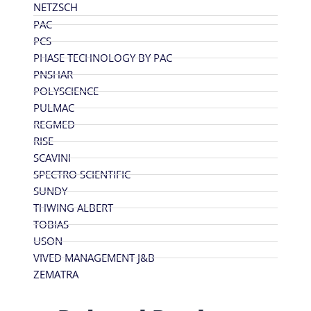
NETZSCH
PAC
PCS
PHASE TECHNOLOGY BY PAC
PNSHAR
POLYSCIENCE
PULMAC
REGMED
RISE
SCAVINI
SPECTRO SCIENTIFIC
SUNDY
THWING ALBERT
TOBIAS
USON
VIVED MANAGEMENT J&B
ZEMATRA