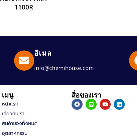
1100R
อีเมล
info@chemihouse.com
เมนู
สื่อของเรา
F
L
Y
L
หน้าแรก
a
i
o
i
c
n
u
n
เกี่ยวกับเรา
e
e
t
k
b
u
e
สินค้าของทั้งหมด
o
b
d
อุตสาหกรรม
o
e
i