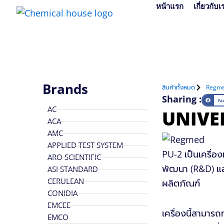
Skip
หน้าแรก
เกี่ยวกับเ
to
content
Brands
สินค้าทั้งหมด
Regm
Sharing :
Fa
AC
UNIVER
ACA
AMC
APPLIED TEST SYSTEM
PU-2 เป็นเครื่
ARO SCIENTIFIC
พัฒนา (R&D) แล
ASI STANDARD
CERULEAN
ผลิตภัณฑ์
CONIDIA
EMCEE
เครื่องนี้สามา
EMCO