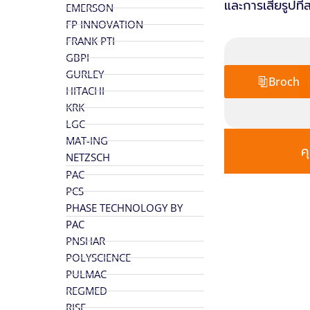
และการเสียรูปที
EMERSON
FP INNOVATION
FRANK PTI
GBPI
GURLEY
Brochu
HITACHI
KRK
LGC
MAT-ING
ค
NETZSCH
PAC
PCS
PHASE TECHNOLOGY BY
PAC
PNSHAR
POLYSCIENCE
PULMAC
REGMED
RISE