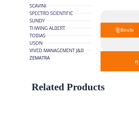
SCAVINI
SPECTRO SCIENTIFIC
SUNDY
THWING ALBERT
Brochure
TOBIAS
USON
VIVED MANAGEMENT J&B
ZEMATRA
ค
Related Products