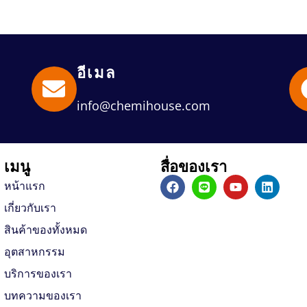
อีเมล
info@chemihouse.com
เมนู
สื่อของเรา
F
L
Y
L
หน้าแรก
a
i
o
i
c
n
u
n
เกี่ยวกับเรา
e
e
t
k
b
u
e
สินค้าของทั้งหมด
o
b
d
อุตสาหกรรม
o
e
i
k
n
บริการของเรา
บทความของเรา