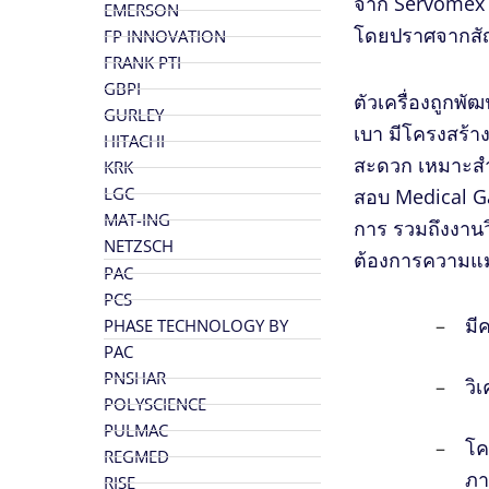
จาก
Servomex
EMERSON
โดยปราศจากส
FP INNOVATION
FRANK PTI
GBPI
ตัวเครื่องถูก
GURLEY
เบา
มีโครงสร้า
HITACHI
สะดวก
เหมาะส
KRK
LGC
สอบ
Medical Ga
MAT-ING
การ รวมถึงงาน
NETZSCH
ต้องการความแม
PAC
PCS
มี
PHASE TECHNOLOGY BY
PAC
PNSHAR
วิ
POLYSCIENCE
PULMAC
โค
REGMED
ภา
RISE