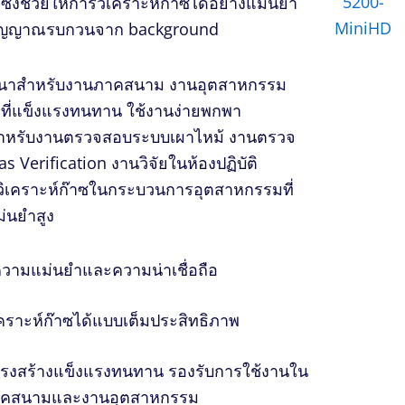
ซึ่งช่วยให้การวิเคราะห์ก๊าซได้อย่างแม่นยำ
ัญญาณรบกวนจาก background
พัฒนาสำหรับงานภาคสนาม
งานอุตสาหกรรม
งที่แข็งแรงทนทาน
ใช้งานง่ายพกพา
ำหรับงานตรวจสอบระบบเผาไหม้
งานตรวจ
s Verification
งานวิจัยในห้องปฏิบัติ
วิเคราะห์ก๊าซในกระบวนการอุตสาหกรรมที่
่นยำสูง
ความแม่นยำและความน่าเชื่อถือ
เคราะห์ก๊าซได้แบบเต็มประสิทธิภาพ
รงสร้างแข็งแรงทนทาน
รองรับการใช้งานใน
คสนามและงานอุตสาหกรรม