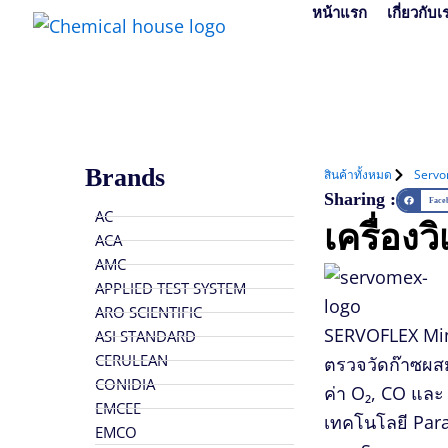
Skip
หน้าแรก
เกี่ยวกับเ
to
content
Brands
สินค้าทั้งหมด
Serv
Sharing :
Face
AC
เครื่อง
ACA
AMC
APPLIED TEST SYSTEM
ARO SCIENTIFIC
SERVOFLEX Mi
ASI STANDARD
CERULEAN
ตรวจวัดก๊าซผสม
CONIDIA
ค่า
O₂, CO
และ
EMCEE
เทคโนโลยี
Par
EMCO