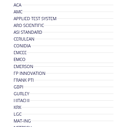
ACA
AMC
APPLIED TEST SYSTEM
ARO SCIENTIFIC
ASI STANDARD
CERULEAN
CONIDIA
EMCEE
EMCO
EMERSON
FP INNOVATION
FRANK PTI
GBPI
GURLEY
HITACHI
KRK
LGC
MAT-ING