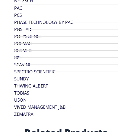
NETZSCH
PAC
PCS
PHASE TECHNOLOGY BY PAC
PNSHAR
POLYSCIENCE
PULMAC
REGMED
RISE
SCAVINI
SPECTRO SCIENTIFIC
SUNDY
THWING ALBERT
TOBIAS
USON
VIVED MANAGEMENT J&B
ZEMATRA