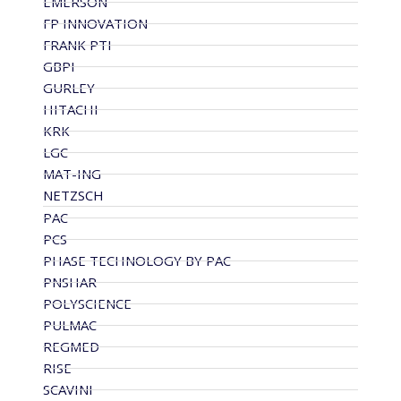
EMERSON
FP INNOVATION
FRANK PTI
GBPI
GURLEY
HITACHI
KRK
LGC
MAT-ING
NETZSCH
PAC
PCS
PHASE TECHNOLOGY BY PAC
PNSHAR
POLYSCIENCE
PULMAC
REGMED
RISE
SCAVINI