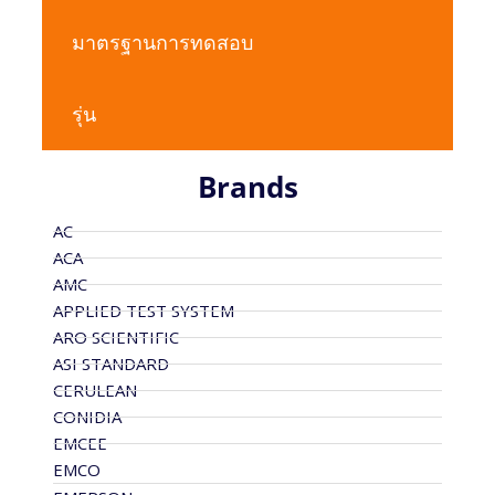
มาตรฐานการทดสอบ
รุ่น
Brands
AC
ACA
AMC
APPLIED TEST SYSTEM
ARO SCIENTIFIC
ASI STANDARD
CERULEAN
CONIDIA
EMCEE
EMCO