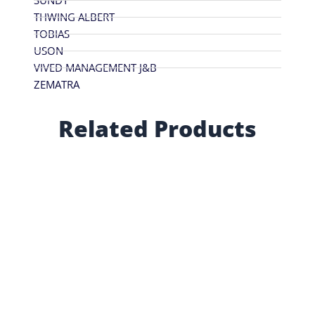
SUNDY
THWING ALBERT
TOBIAS
USON
VIVED MANAGEMENT J&B
ZEMATRA
Related Products