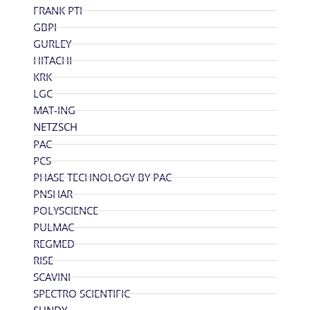
FRANK PTI
GBPI
GURLEY
HITACHI
KRK
LGC
MAT-ING
NETZSCH
PAC
PCS
PHASE TECHNOLOGY BY PAC
PNSHAR
POLYSCIENCE
PULMAC
REGMED
RISE
SCAVINI
SPECTRO SCIENTIFIC