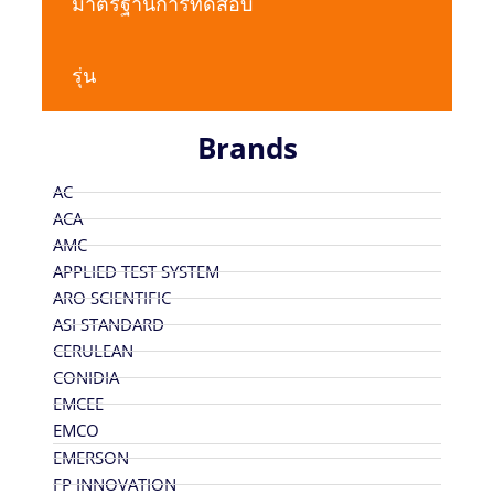
มาตรฐานการทดสอบ
รุ่น
Brands
AC
ACA
AMC
APPLIED TEST SYSTEM
ARO SCIENTIFIC
ASI STANDARD
CERULEAN
CONIDIA
EMCEE
EMCO
EMERSON
FP INNOVATION