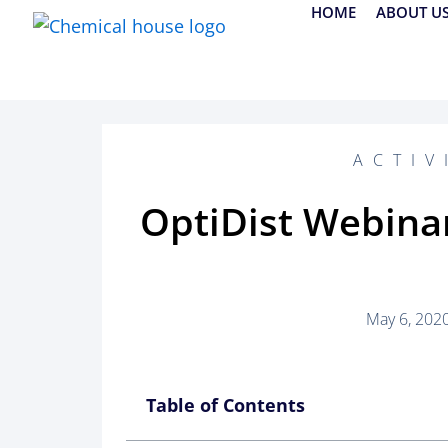
Skip
HOME
ABOUT U
to
content
ACTIV
OptiDist Webina
May 6, 202
Table of Contents