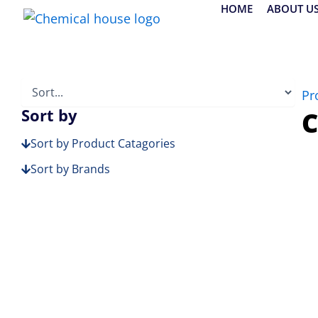
Skip
HOME
ABOUT U
to
content
Pr
Sort by
C
Sort by Product Catagories
Sort by Brands