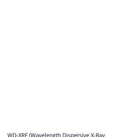
WD-XRF (Wavelength Dispersive
X‑Ray