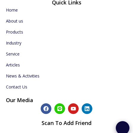
Quick Links
Home
About us
Products
Industry
Service
Articles
News & Activities
Contact Us
Our Media
F
L
Y
L
a
i
o
i
c
n
u
n
e
e
t
k
Scan To Add Friend
b
u
e
o
b
d