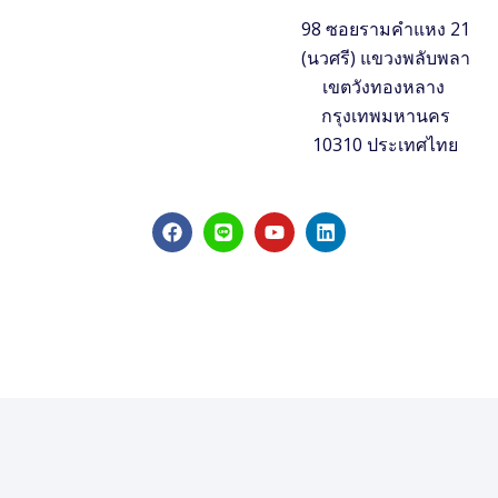
98 ซอยรามคำแหง 21
(นวศรี) แขวงพลับพลา
เขตวังทองหลาง
กรุงเทพมหานคร
10310 ประเทศไทย
F
L
Y
L
a
i
o
i
c
n
u
n
e
e
t
k
b
u
e
o
b
d
o
e
i
k
n