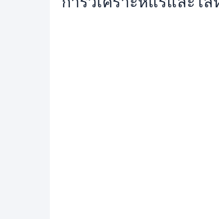
การ
วิเคราะห์แร่และโล