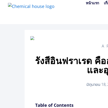
Skip
หน้าแรก
เก
to
content
A
รังสีอินฟราเรด ค
และอ
มิถุนายน 18,
Table of Contents