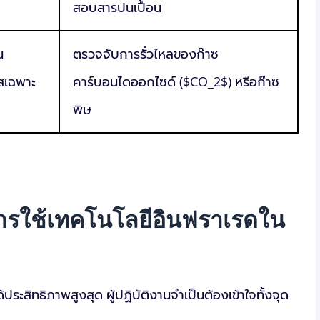
สอบสารปนเปื้อน
น
ตรวจจับการรั่วไหลของก๊าซ
สเฉพาะ
คาร์บอนไดออกไซด์ ($CO_2$) หรือก๊าซ
พิษ
ารใช้เทคโนโลยีอินฟราเรดใน
ประสิทธิภาพสูงสุด ผู้ปฏิบัติงานจำเป็นต้องเข้าใจทั้งจุด