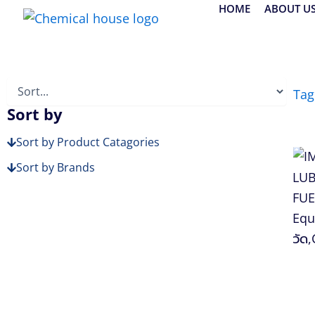
Skip
HOME
ABOUT U
to
content
Tag
Sort by
Sort by Product Catagories
Sort by Brands