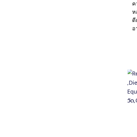
ค
หล
ดี
อ