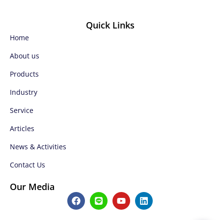
Quick Links
Home
About us
Products
Industry
Service
Articles
News & Activities
Contact Us
Our Media
F
L
Y
L
a
i
o
i
c
n
u
n