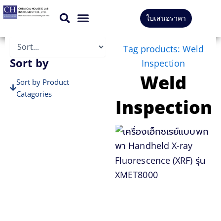
Skip
ใบเสนอราคา
to
CONTACT US
content
Tag products: Weld
Sort by
Inspection
Weld
Sort by Product
Catagories
Inspection
Sort by Brands