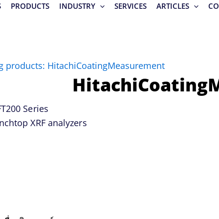
S
PRODUCTS
INDUSTRY
SERVICES
ARTICLES
CO
g products: HitachiCoatingMeasurement
HitachiCoatin