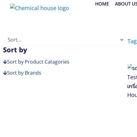
Skip
HOME
ABOUT U
to
content
Tag
Sort by
Sort by Product Catagories
Sort by Brands