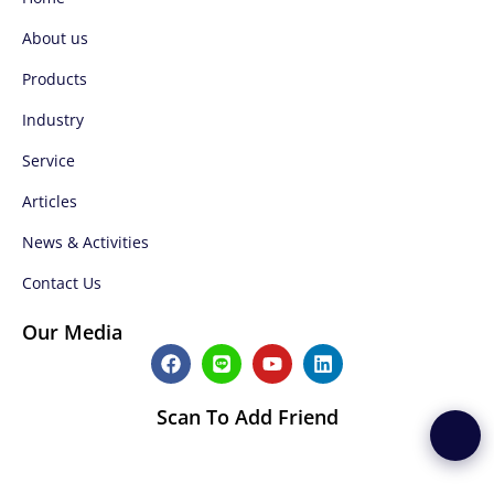
About us
Products
Industry
Service
Articles
News & Activities
Contact Us
Our Media
F
L
Y
L
a
i
o
i
c
n
u
n
e
e
t
k
Scan To Add Friend
b
u
e
o
b
d
o
e
i
k
n